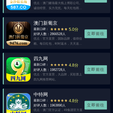
优点：澳门赌场最大线上博彩公司。
诚信经营、实力无忧。每天红包雨，
注册即送888元，可提现。
澳门新葡京
最新口碑：
5.0分
立即前往
好评人数：2866528人
优点：官方直营，国际品牌，值得信
赖。每日红包，时时返水，天天送有
好礼。
四九网
最新口碑：
4.8分
立即前往
好评人数：1982728人
优点：官方直营，大品牌，买彩票上
四九网推荐网站。
中特网
最新口碑：
4.8分
立即前往
好评人数：1963890人
优点：澳门官方认证，49集团官方直